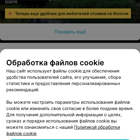
Шале
Теперь еще удобнее для любителей сплавов по Ислочи
Показать ещё
Обработка файлов cookie
О проекте
Новости проекта
Размещение рекламы
Наш сайт использует файлы cookie для обеспечения
Медицинский маркетинг
Публичный договор
удобства пользователей сайта, его улучшения, сбора
Пользовательское соглашение
Способы оплаты
статистики и предоставления персонализированных
рекомендаций.
Вакансии
Партнеры
Написать руководителю 103.by
Вы можете настроить параметры использования файлов
cookie или изменить свое согласие в более позднее время.
Написать в поддержку
Для получения дополнительной информации о целях,
Персональные настройки cookie
сроках и порядке использования файлов cookie вы
Обработка персональных данных
можете ознакомиться с нашей
Политикой обработки
файлов cookie