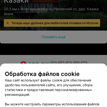
Казаки
20.2 км • Воложинский р-н, Раковский сс, дер. Казаки
Шале
Теперь еще удобнее для любителей сплавов по Ислочи
Показать ещё
О проекте
Новости проекта
Размещение рекламы
Обработка файлов cookie
Медицинский маркетинг
Публичный договор
Наш сайт использует файлы cookie для обеспечения
удобства пользователей сайта, его улучшения, сбора
Пользовательское соглашение
Способы оплаты
статистики и предоставления персонализированных
Вакансии
Партнеры
рекомендаций.
Написать руководителю 103.by
Вы можете настроить параметры использования файлов
Написать в поддержку