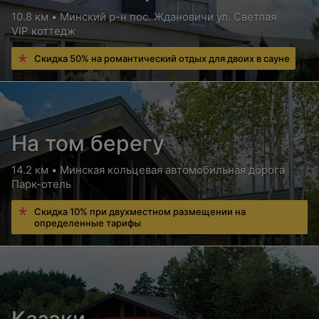
10.8 км • Минский р-н пос. Ждановичи ул. Светлая
VIP коттедж
Скидка 50% на романтический отдых для двоих в сауне
На том берегу
14.2 км • Минская кольцевая автомобильная дорога
Парк-отель
Скидка 10% при двухместном размещении на
определенные тарифы